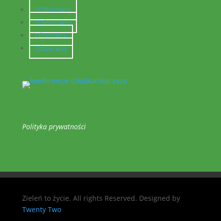
Obserwuj
Obserwuj
Obserwuj
Obserwuj
Polityka prywatności
Zieleń to życie. All rights Reserved. Designed by
Twenty Two