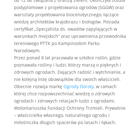
od 12 lat związana z branżą zieleni. Ukończyła studia
podyplomowe z projektowania ogrodów (SGGW) oraz
warsztaty projektowania biocenotycznego, łączące
wiedzę architektów krajobrazu i biologów. Posiada
certyfikat „Specjalista ds. owadów zapylających w
warunkach miejskich” oraz uprawnienia przewodnika
terenowego PTTK po Kampinoskim Parku
Narodowym.
Przez ponad 8 lat pracowała w szkółce roślin, gdzie
poznawała rośliny i ludzi, którzy marzą o pięknych i
zdrowych ogrodach. Dających radość i wytchnienie, a
nie kolejną listę obowiązków dla swoich właścicieli.
Obecnie rozwija markę
Ogrody Doroty
, w ramach
której chce rozpowszechniać wiedzę o zdrowych
ogrodach i zdrowych relacjach ludzi z ogrodami.
Wolontariuszka Fundacji Ochrony Trzmieli. Prywatnie
– właścicielka własnego, naturalnego ogrodu i
miłośniczka długich spacerów po lasach i łąkach.