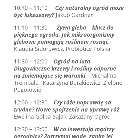
10:40 – 11:10
Czy naturalny ogród może
być luksusowy?
Jakub Gardner
11:10 – 11:30
Żywa gleba – klucz do
pięknego ogrodu. Jak mikroorganizmy
glebowe pomagają roślinom rosnąć
–
Klaudia Sidorowicz, Probiotics Polska
11:30 – 12:00
Ogród na lata.
Długowieczne krzewy i rośliny odporne
na zmieniające się warunki
– Michalina
Trempała, Katarzyna Borakiewicz, Zielone
Pogotowie
12:00 – 12:30
Czy róże naprawdę sa
trudne? Nowe spojrzenie na uprawę róż
–
Ewelina Golba-Sajak, Zakazany Ogród
12:30 – 13:00
W co inwestują mądrzy
ogrodnicy? Zatrzymaj wodę, zanim jej