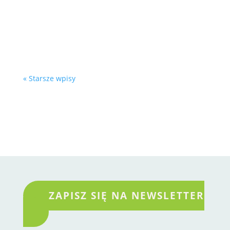
zieleni. A szkoda, bo to roślina, która
bardzo dobrze odpowiada na współczesne
potrzeby miast, osiedli, terenów...
« Starsze wpisy
ZAPISZ SIĘ NA NEWSLETTER