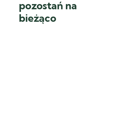
pozostań na
bieżąco
sylwiarutkowska
Jakie rośliny najlepiej odpowiadają na