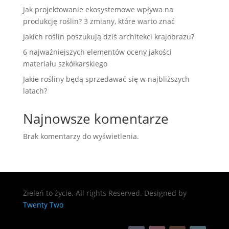
Jak projektowanie ekosystemowe wpływa na
produkcję roślin? 3 zmiany, które warto znać
Jakich roślin poszukują dziś architekci krajobrazu?
6 najważniejszych elementów oceny jakości
materiału szkółkarskiego
Jakie rośliny będą sprzedawać się w najbliższych
latach?
Najnowsze komentarze
Brak komentarzy do wyświetlenia.
Zieleń to życie. All rights Reserved. Designed by
Twenty Two