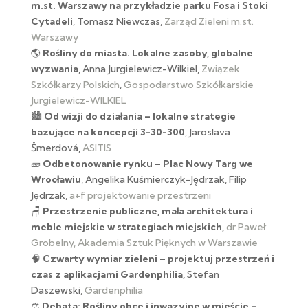
m.st. Warszawy na przykładzie parku Fosa i Stoki
Cytadeli
, Tomasz Niewczas,
Zarząd Zieleni m.st.
Warszawy
🌎
Rośliny do miasta. Lokalne zasoby, globalne
wyzwania
, Anna Jurgielewicz-Wilkiel,
Związek
Szkółkarzy Polskich
,
Gospodarstwo Szkółkarskie
Jurgielewicz-WILKIEL
🏙
Od wizji do działania – lokalne strategie
bazujące na koncepcji 3-30-300
, Jaroslava
Šmerdová,
ASITIS
🧱
Odbetonowanie rynku – Plac Nowy Targ we
Wrocławiu
, Angelika Kuśmierczyk-Jędrzak, Filip
Jędrzak,
a+f projektowanie przestrzeni
🪑
Przestrzenie publiczne, mała architektura i
meble miejskie w strategiach miejskich,
dr Paweł
Grobelny, Akademia Sztuk Pięknych w Warszawie
🧠
Czwarty wymiar zieleni – projektuj przestrzeń i
czas z aplikacjami Gardenphilia,
Stefan
Daszewski,
Gardenphilia
⚖️
Debata: Rośliny obce i inwazyjne w mieście –