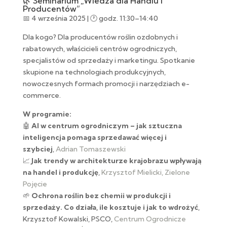
🌿 Seminarium „Wiedza dla Handlu i
Producentów”
📅 4 września 2025 | 🕐 godz. 11:30–14:40
Dla kogo? Dla producentów roślin ozdobnych i
rabatowych, właścicieli centrów ogrodniczych,
specjalistów od sprzedaży i marketingu. Spotkanie
skupione na technologiach produkcyjnych,
nowoczesnych formach promocji i narzędziach e-
commerce.
W programie:
🤖
AI w centrum ogrodniczym – jak sztuczna
inteligencja pomaga sprzedawać więcej i
szybciej
,
Adrian Tomaszewski
📈
Jak trendy w architekturze krajobrazu wpływają
na handel i produkcję
,
Krzysztof Mielicki, Zielone
Pojęcie
🌱
Ochrona roślin bez chemii w produkcji i
sprzedaży. Co działa, ile kosztuje i jak to wdrożyć
,
Krzysztof Kowalski, PSCO,
Centrum Ogrodnicze