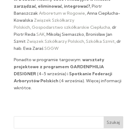
zarządzać, eliminować, integrować?,
Piotr
Banaszczak
Arboretum w Rogowie
, Anna Ciepłucha-
Kowalska
Związek Szkółkarzy
Polskich
,
Gospodarstwo szkółkarskie Ciepłucha,
dr
Piotr Reda
SAK
, Mikołaj Siemaszko, Bronisław Jan
Szmit
Związek Szkółkarzy Polskich
,
Szkółka Szmit
, dr
hab. Ewa Zaraś
SGGW
Ponadto w programie targowym:
warsztaty
projektowe z programem GARDENPHILIA
DESIGNER
(4-5 września) i
Spotkanie Federacji
Arborystów Polskich
(4 września). Więcej informacji
wkrótce.
Szukaj