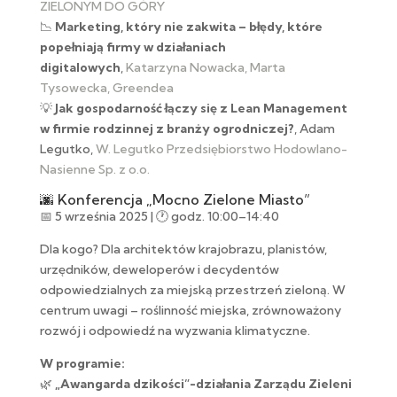
ZIELONYM DO GÓRY
📉
Marketing, który nie zakwita – błędy, które
popełniają firmy w działaniach
digitalowych
,
Katarzyna Nowacka, Marta
Tysowecka, Greendea
💡
Jak gospodarność łączy się z Lean Management
w firmie rodzinnej z branży ogrodniczej?
, Adam
Legutko,
W. Legutko Przedsiębiorstwo Hodowlano-
Nasienne Sp. z o.o.
🌆 Konferencja „Mocno Zielone Miasto”
📅 5 września 2025 | 🕐 godz. 10:00–14:40
Dla kogo? Dla architektów krajobrazu, planistów,
urzędników, deweloperów i decydentów
odpowiedzialnych za miejską przestrzeń zieloną. W
centrum uwagi – roślinność miejska, zrównoważony
rozwój i odpowiedź na wyzwania klimatyczne.
W programie:
🌿
„Awangarda dzikości”-działania Zarządu Zieleni